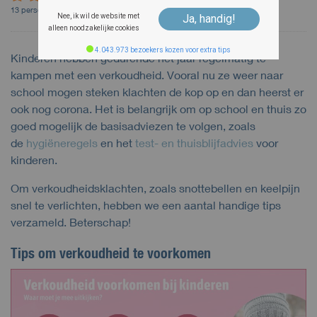
13
personen vinden
dit onderwerp waardevol. Geef jouw beoordeling!
Nee, ik wil de website met
Ja, handig!
alleen noodzakelijke cookies
4.043.973 bezoekers kozen voor extra tips
Kinderen hebben gedurende het jaar regelmatig te
kampen met een verkoudheid. Vooral nu ze weer naar
school mogen steken klachten de kop op en dan heerst er
ook nog corona. Het is belangrijk om op school en thuis zo
goed mogelijk de basisadviezen te volgen, zoals
de
hygiëneregels
en het
test- en thuisblijfadvies
voor
kinderen.
Om verkoudheidsklachten, zoals snottebellen en keelpijn
snel te verlichten, hebben we een aantal handige tips
verzameld. Beterschap!
Tips om verkoudheid te voorkomen