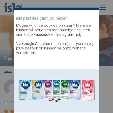
isla pastilles gaat jou helpen!
Mogen wij onze cookies plaatsen? Hiermee
kunnen wij berichten met handige tips laten
zien op je
Facebook
en
instagram
tijdlijn.
Via
Google Analytics
(anoniem) analyseren wij
jouw bezoek en kunnen wij onze website
verbeteren.
Tips voor verkouden kinderen
Home
>
kinderverkoudheid
>
tips voor verkouden kinderen
Door: Thomas
Medewerker isla pastilles
Tip je vrienden: