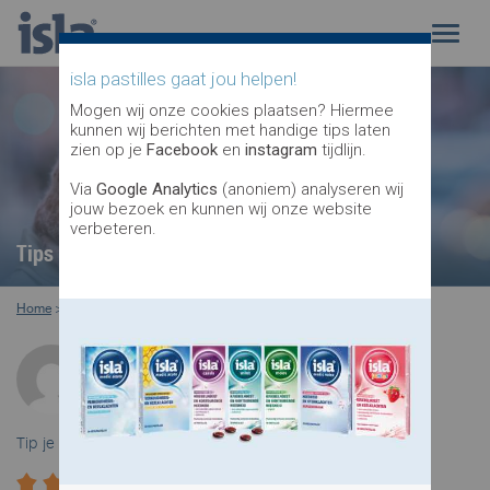
isla pastilles gaat jou helpen!
Mogen wij onze cookies plaatsen? Hiermee
kunnen wij berichten met handige tips laten
zien op je
Facebook
en
instagram
tijdlijn.
Via
Google Analytics
(anoniem) analyseren wij
jouw bezoek en kunnen wij onze website
verbeteren.
Tips bij verkoudheid
Home
>
verkoudheid
>
tips bij verkoudheid
Door: Thomas
Medewerker isla pastilles
Tip je vrienden: