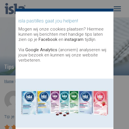
isla pastilles gaat jou helpen!
Mogen wij onze cookies plaatsen? Hiermee
kunnen wij berichten met handige tips laten
zien op je
Facebook
en
instagram
tijdlijn.
Via
Google Analytics
(anoniem) analyseren wij
jouw bezoek en kunnen wij onze website
verbeteren.
Tips voor je stem
Home
>
stem
>
tips voor je stem
Door: Michel
Medewerker isla pastilles
Tip je vrienden: