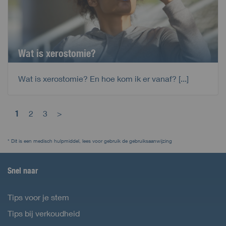
Wat is xerostomie?
Wat is xerostomie? En hoe kom ik er vanaf? [...]
1
2
3
>
* Dit is een medisch hulpmiddel, lees voor gebruik de gebruiksaanwijzing
Snel naar
Tips voor je stem
Tips bij verkoudheid