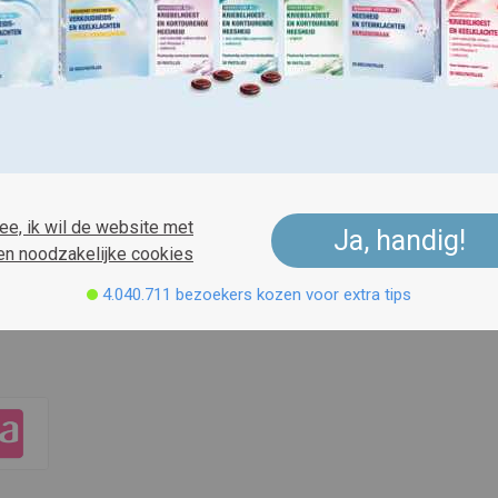
ee, ik wil de website met
Ja, handig!
 of in de winkel kopen.
en noodzakelijke cookies
4.040.711 bezoekers kozen voor extra tips