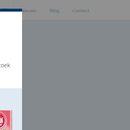
heid
Nieuws
Blog
Contact
n
zoek