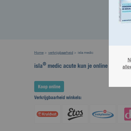
Home
>
verkrijgbaarheid
>
isla medic
N
®
isla
medic acute kun je online bestellen
alle
Koop online
Verkrijgbaarheid winkels: