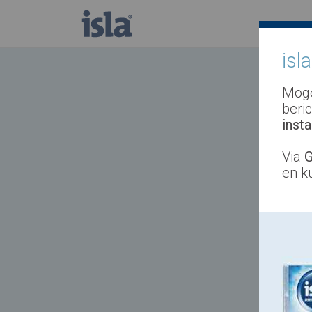
isl
Moge
beri
inst
Via
G
en k